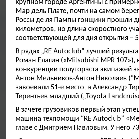
крупном городе Аргентины с примерно
Мар дель Плате, почти на самом берег
Россы де ля Пампы гонщики прошли д
километров, но длина скоростного уч
соответствующей для дня открытия – 
В рядах „RE Autoclub” лучший результа
Роман Елагин («Mitsubishi MPR 107»),
конкуренции полутораста экипажей за
Антон Мельников-Антон Николаев (“Mit
завоевали 51-е место, а Александр Те
Терентьев младший („Toyota Landcruise
В зачете грузовиков первый этап усп
машина техпомощи “RE Autoclub” «Mer
главе с Дмитрием Павловым. У него 73