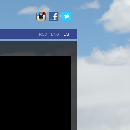
RUS
ENG
LAT