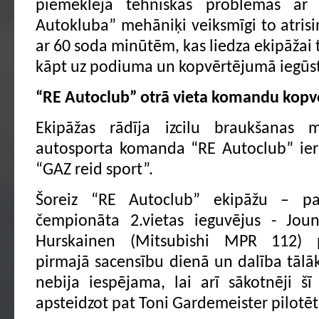
piemeklēja tehniskas problēmas ar 
Autokluba” mehāniķi veiksmīgi to atrisin
ar 60 soda minūtēm, kas liedza ekipāžai 
kāpt uz podiuma un kopvērtējumā iegūst
“RE Autoclub” otrā vieta komandu kop
Ekipāžas rādīja izcilu braukšanas m
autosporta komanda “RE Autoclub” ieri
“GAZ reid sport”.
Šoreiz “RE Autoclub” ekipāžu – pag
čempionāta 2.vietas ieguvējus - Jo
Hurskainen (Mitsubishi MPR 112) 
pirmajā sacensību dienā un dalība tāl
nebija iespējama, lai arī sākotnēji šī 
apsteidzot pat Toni Gardemeister pilotēt