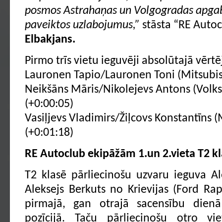
posmos Astrahaņas un Volgogradas apgaba
paveiktos uzlabojumus,”
stāsta “RE Autoc
Elbakjans.
Pirmo trīs vietu ieguvēji absolūtajā vērt
Lauronen Tapio/Lauronen Toni (Mitsubish
Neikšāns Māris/Nikolejevs Antons (Volks
(+0:00:05)
Vasiļjevs Vladimirs/Žiļcovs Konstantīns (
(+0:01:18)
RE Autoclub ekipāžām 1.un 2.vieta T2 k
T2 klasē pārliecinošu uzvaru ieguva A
Aleksejs Berkuts no Krievijas (Ford Ra
pirmajā, gan otrajā sacensību dienā 
pozīcijā. Taču pārliecinošu otro vi