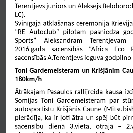
Terentjevs juniors un Aleksejs Beloborod
LC).
Svinīgajā atklāšanas ceremonijā Krievij
“RE Autoclub” pilotam pasniedza go
Sports” Aleksandram Terentjevam 
2016.gada sacensībās “Africa Eco 
sacensībās A.Terentjevs ieguva godpilno 
Toni Gardemeisteram un Krišjānim Ca
180km/h
Ātrākajam Pasaules rallijreida kausa i
Somijas Toni Gardemeisteram par stūrm
autosportistu Krišjānis Caune (Mitsubis
pierādīja, ka ir ļoti ātra un spēj būt pi
sacensību dienā 3.vieta, otrajā – 2.