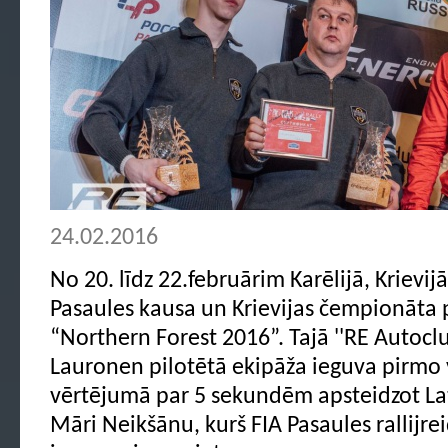
24.02.2016
No 20. līdz 22.februārim Karēlijā, Krievij
Pasaules kausa un Krievijas čempionāta p
“Northern Forest 2016”. Tajā ''RE Autoclu
Lauronen pilotētā ekipāža ieguva pirmo 
vērtējumā par 5 sekundēm apsteidzot Lat
Māri Neikšānu, kurš FIA Pasaules rallijr