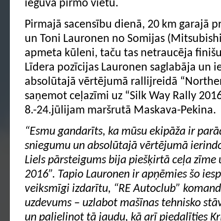
ieguva pirmo vietu.
Pirmajā sacensību dienā, 20 km garajā 
un Toni Lauronen no Somijas (Mitsubishi 
apmeta kūleni, taču tas netraucēja finiš
Līdera pozīcijas Lauronen saglabāja un i
absolūtajā vērtējumā rallijreidā “Northe
saņemot ceļazīmi uz “Silk Way Rally 2016
8.-24.jūlijam maršrutā Maskava-Pekina.
“Esmu gandarīts, ka mūsu ekipāža ir parād
sniegumu un absolūtajā vērtējumā ierindo
Liels pārsteigums bija piešķirtā ceļa zīme 
2016”. Tapio Lauronen ir apņēmies šo iesp
veiksmīgi izdarītu, “RE Autoclub” komand
uzdevums – uzlabot mašīnas tehnisko stā
un palielinot tā jaudu, kā arī piedalīties 