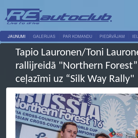
JAUNUMI
GALERIJAS
PAR KOMANDU
PIEDĀVĀJAM
IE
Tapio Lauronen/Toni Lauron
rallijreidā "Northern Forest”
ceļazīmi uz “Silk Way Rally"